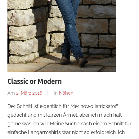
Classic or Modern
Am
2. März 2016
Von
In
Nähen
Nadine
Der Schnitt ist eigentlich für Merinowollstrickstoff
gedacht und mit kurzen Ärmel, aber ich mach halt
gerne was ich will. Meine Suche nach einem Schnitt für
einfache Langarmshirts war nicht so erfolgreich. Ich