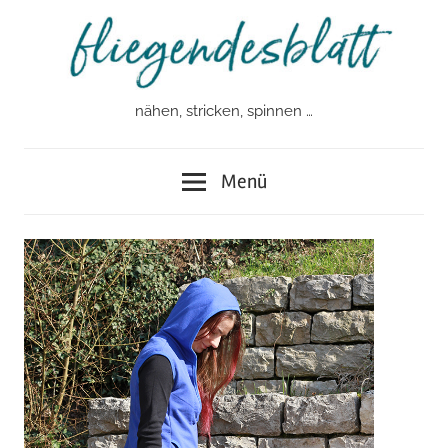
Zum
Inhalt
springen
nähen, stricken, spinnen …
fliegendesblatt
Menü