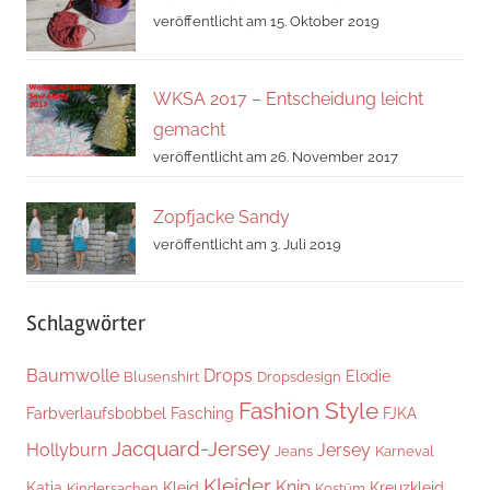
veröffentlicht am 15. Oktober 2019
WKSA 2017 – Entscheidung leicht
gemacht
veröffentlicht am 26. November 2017
Zopfjacke Sandy
veröffentlicht am 3. Juli 2019
Schlagwörter
Baumwolle
Drops
Elodie
Blusenshirt
Dropsdesign
Fashion Style
Farbverlaufsbobbel
Fasching
FJKA
Jacquard-Jersey
Hollyburn
Jersey
Jeans
Karneval
Kleider
Knip
Katia
Kleid
Kreuzkleid
Kindersachen
Kostüm