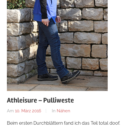
Athleisure – Pulliweste
Am
10. März 2016
Von
In
Nähen
Nadine
Beim ersten Durchblättern fand ich das Teil total doof.