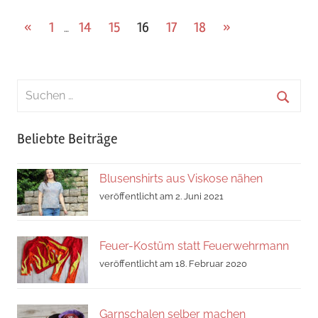
Beitragsnavigation
Vorherige
Nächste
«
1
14
15
16
17
18
»
…
Beiträge
Beiträge
Suchen
nach:
Suche
Beliebte Beiträge
Blusenshirts aus Viskose nähen
veröffentlicht am 2. Juni 2021
Feuer-Kostüm statt Feuerwehrmann
veröffentlicht am 18. Februar 2020
Garnschalen selber machen