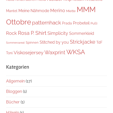
MMM
Merino
Meine Nähmode
Mantel
Miette
Ottobre
patternhack
Probeteil
Prada
Pulli
Shirt
Rosa P.
Rock
Simplicity
Sommerkleid
Strickjacke
Stitched by you
TdF
Spinnen
Sommersweat
WKSA
Waxprint
Viskosejersey
Toni
Kategorien
Allgemein
(17)
Bloggen
(1)
Bücher
(1)
Häkeln
(1)