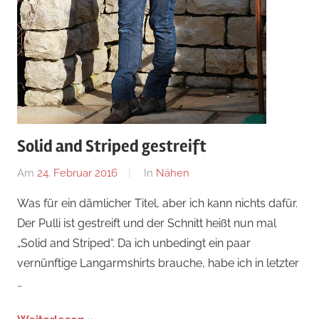
Solid and Striped gestreift
Am
24. Februar 2016
Von
In
Nähen
Nadine
Was für ein dämlicher Titel, aber ich kann nichts dafür.
Der Pulli ist gestreift und der Schnitt heißt nun mal
„Solid and Striped“. Da ich unbedingt ein paar
vernünftige Langarmshirts brauche, habe ich in letzter
…