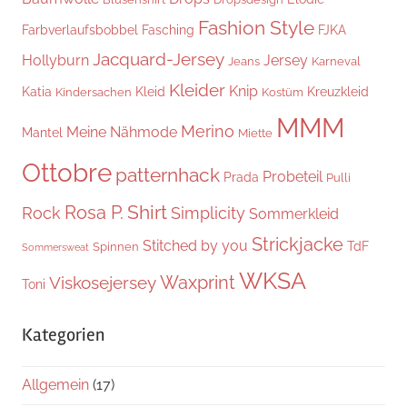
Fashion Style
Farbverlaufsbobbel
Fasching
FJKA
Jacquard-Jersey
Hollyburn
Jersey
Jeans
Karneval
Kleider
Knip
Katia
Kleid
Kreuzkleid
Kindersachen
Kostüm
MMM
Merino
Meine Nähmode
Mantel
Miette
Ottobre
patternhack
Probeteil
Prada
Pulli
Shirt
Rosa P.
Rock
Simplicity
Sommerkleid
Strickjacke
Stitched by you
TdF
Spinnen
Sommersweat
WKSA
Waxprint
Viskosejersey
Toni
Kategorien
Allgemein
(17)