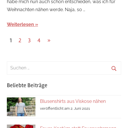
habe mich nun auch schon entschieden, was ich für
Weihnachten nähen werde. Naja, so …
Weiterlesen
Beitragsnavigation
Nächste
1
2
3
4
»
Beiträge
Suchen
nach:
Suche
Beliebte Beiträge
Blusenshirts aus Viskose nähen
veröffentlicht am 2. Juni 2021