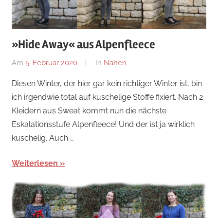
»Hide Away« aus Alpenfleece
Am
5. Februar 2020
Von
In
Nähen
Nadine
Diesen Winter, der hier gar kein richtiger Winter ist, bin
ich irgendwie total auf kuschelige Stoffe fixiert. Nach 2
Kleidern aus Sweat kommt nun die nächste
Eskalationsstufe Alpenfleece! Und der ist ja wirklich
kuschelig. Auch …
Weiterlesen