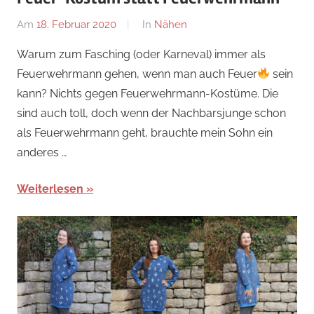
Am
18. Februar 2020
Von
In
Nähen
Nadine
Warum zum Fasching (oder Karneval) immer als
Feuerwehrmann gehen, wenn man auch Feuer
sein
kann? Nichts gegen Feuerwehrmann-Kostüme. Die
sind auch toll, doch wenn der Nachbarsjunge schon
als Feuerwehrmann geht, brauchte mein Sohn ein
anderes …
Weiterlesen