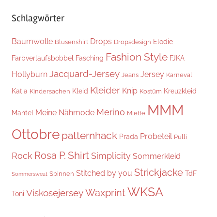
Schlagwörter
Baumwolle
Drops
Elodie
Blusenshirt
Dropsdesign
Fashion Style
Farbverlaufsbobbel
Fasching
FJKA
Jacquard-Jersey
Hollyburn
Jersey
Jeans
Karneval
Kleider
Knip
Katia
Kleid
Kreuzkleid
Kindersachen
Kostüm
MMM
Merino
Meine Nähmode
Mantel
Miette
Ottobre
patternhack
Probeteil
Prada
Pulli
Shirt
Rosa P.
Rock
Simplicity
Sommerkleid
Strickjacke
Stitched by you
TdF
Spinnen
Sommersweat
WKSA
Waxprint
Viskosejersey
Toni