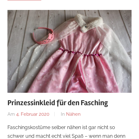
Prinzessinkleid für den Fasching
Am
4. Februar 2020
Von
In
Nähen
Nadine
Faschingskostüme selber nähen ist gar nicht so
schwer und macht echt viel Spaß – wenn man denn