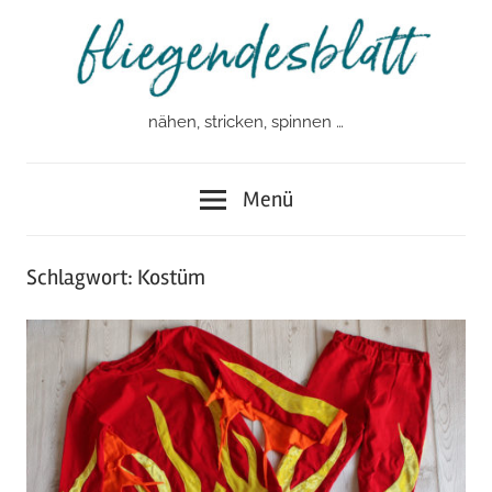
Zum
Inhalt
springen
nähen, stricken, spinnen …
fliegendesblatt
Menü
Schlagwort:
Kostüm