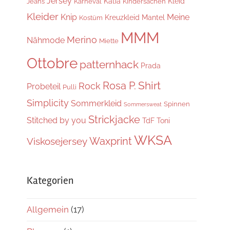
Jersey
Katia
Kleid
Jeans
Karneval
Kindersachen
Kleider
Knip
Meine
Kreuzkleid
Mantel
Kostüm
MMM
Merino
Nähmode
Miette
Ottobre
patternhack
Prada
Shirt
Rosa P.
Rock
Probeteil
Pulli
Simplicity
Sommerkleid
Spinnen
Sommersweat
Strickjacke
Stitched by you
TdF
Toni
WKSA
Waxprint
Viskosejersey
Kategorien
Allgemein
(17)