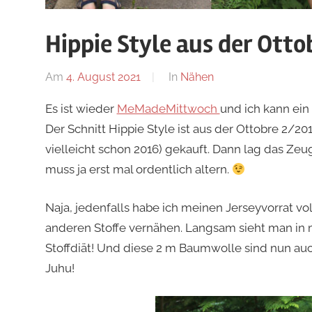
Hippie Style aus der Otto
Am
4. August 2021
Von
In
Nähen
Nadine
Es ist wieder
MeMadeMittwoch
und ich kann ein 
Der Schnitt Hippie Style ist aus der Ottobre 2/20
vielleicht schon 2016) gekauft. Dann lag das Zeug
muss ja erst mal ordentlich altern.
Naja, jedenfalls habe ich meinen Jerseyvorrat
anderen Stoffe vernähen. Langsam sieht man in 
Stoffdiät! Und diese 2 m Baumwolle sind nun au
Juhu!