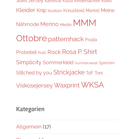
Jersey
Katia
Kleid
Jeans
Karneval
Kindersachen
Kleider
Knip
Meine
Kreuzkleid
Mantel
Kostüm
MMM
Merino
Nähmode
Miette
Ottobre
patternhack
Prada
Shirt
Rosa P.
Rock
Probeteil
Pulli
Simplicity
Sommerkleid
Spinnen
Sommersweat
Strickjacke
Stitched by you
TdF
Toni
WKSA
Waxprint
Viskosejersey
Kategorien
Allgemein
(17)