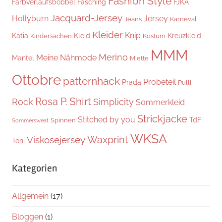
Fashion Style
Farbverlaufsbobbel
Fasching
FJKA
Jacquard-Jersey
Hollyburn
Jersey
Jeans
Karneval
Kleider
Knip
Katia
Kleid
Kreuzkleid
Kindersachen
Kostüm
MMM
Merino
Meine Nähmode
Mantel
Miette
Ottobre
patternhack
Probeteil
Prada
Pulli
Shirt
Rosa P.
Rock
Simplicity
Sommerkleid
Strickjacke
Stitched by you
TdF
Spinnen
Sommersweat
WKSA
Waxprint
Viskosejersey
Toni
Kategorien
Allgemein
(17)
Bloggen
(1)