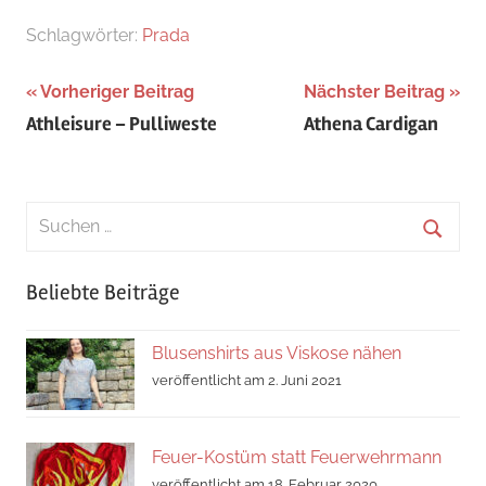
Schlagwörter:
Prada
Beitragsnavigation
Vorheriger Beitrag
Nächster Beitrag
Athleisure – Pulliweste
Athena Cardigan
Suchen
nach:
Suche
Beliebte Beiträge
Blusenshirts aus Viskose nähen
veröffentlicht am 2. Juni 2021
Feuer-Kostüm statt Feuerwehrmann
veröffentlicht am 18. Februar 2020