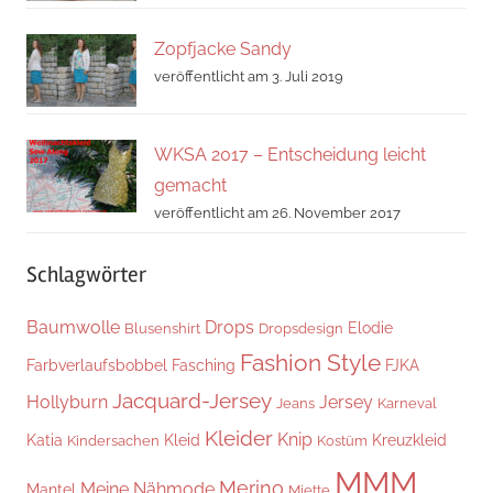
Zopfjacke Sandy
veröffentlicht am 3. Juli 2019
WKSA 2017 – Entscheidung leicht
gemacht
veröffentlicht am 26. November 2017
Schlagwörter
Baumwolle
Drops
Elodie
Blusenshirt
Dropsdesign
Fashion Style
Farbverlaufsbobbel
Fasching
FJKA
Jacquard-Jersey
Hollyburn
Jersey
Jeans
Karneval
Kleider
Knip
Katia
Kleid
Kreuzkleid
Kindersachen
Kostüm
MMM
Merino
Meine Nähmode
Mantel
Miette