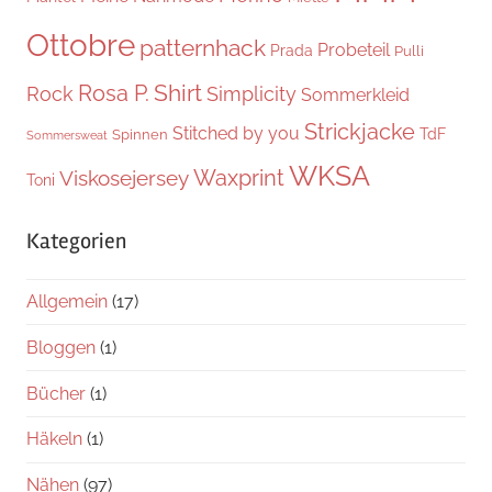
Ottobre
patternhack
Probeteil
Prada
Pulli
Shirt
Rosa P.
Rock
Simplicity
Sommerkleid
Strickjacke
Stitched by you
TdF
Spinnen
Sommersweat
WKSA
Waxprint
Viskosejersey
Toni
Kategorien
Allgemein
(17)
Bloggen
(1)
Bücher
(1)
Häkeln
(1)
Nähen
(97)