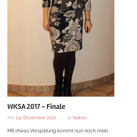
WKSA 2017 – Finale
Am
29. Dezember 2017
Von
In
Nähen
Nadine
Mit etwas Verspätung kommt nun noch mein