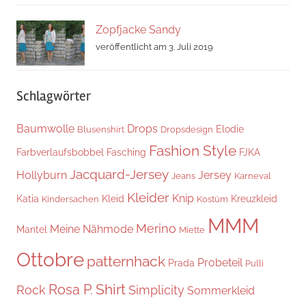
Zopfjacke Sandy
veröffentlicht am 3. Juli 2019
Schlagwörter
Baumwolle
Drops
Elodie
Blusenshirt
Dropsdesign
Fashion Style
Farbverlaufsbobbel
Fasching
FJKA
Jacquard-Jersey
Hollyburn
Jersey
Jeans
Karneval
Kleider
Knip
Katia
Kleid
Kreuzkleid
Kindersachen
Kostüm
MMM
Merino
Meine Nähmode
Mantel
Miette
Ottobre
patternhack
Probeteil
Prada
Pulli
Shirt
Rosa P.
Rock
Simplicity
Sommerkleid