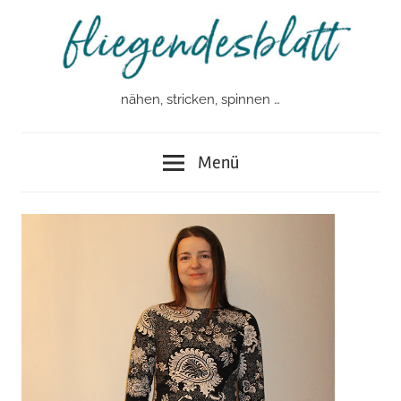
Zum
Inhalt
springen
nähen, stricken, spinnen …
fliegendesblatt
Menü