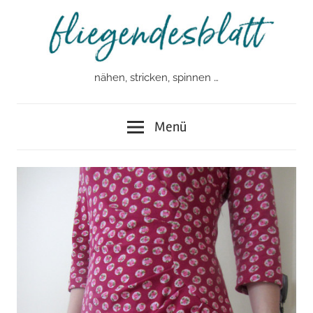
Zum
Inhalt
springen
nähen, stricken, spinnen …
fliegendesblatt
Menü