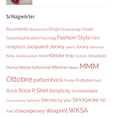
Schlagwörter
Baumwolle
Drops
Elodie
Blusenshirt
Dropsdesign
Fashion Style
Farbverlaufsbobbel
Fasching
FJKA
Jacquard-Jersey
Hollyburn
Jersey
Jeans
Karneval
Kleider
Knip
Katia
Kleid
Kreuzkleid
Kindersachen
Kostüm
MMM
Merino
Meine Nähmode
Mantel
Miette
Ottobre
patternhack
Probeteil
Prada
Pulli
Shirt
Rosa P.
Rock
Simplicity
Sommerkleid
Strickjacke
Stitched by you
TdF
Spinnen
Sommersweat
WKSA
Waxprint
Viskosejersey
Toni