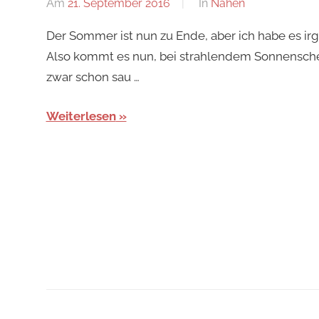
Am
21. September 2016
Von
In
Nähen
Nadine
Der Sommer ist nun zu Ende, aber ich habe es irg
Also kommt es nun, bei strahlendem Sonnenschei
zwar schon sau …
Weiterlesen