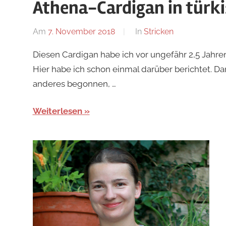
Athena-Cardigan in türki
Am
7. November 2018
Von
In
Stricken
Nadine
Diesen Cardigan habe ich vor ungefähr 2,5 Jahre
Hier habe ich schon einmal darüber berichtet. Da
anderes begonnen, …
Weiterlesen