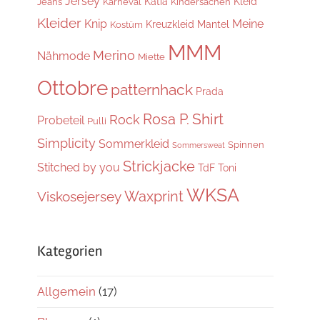
Jersey
Katia
Kleid
Jeans
Karneval
Kindersachen
Kleider
Knip
Meine
Kreuzkleid
Mantel
Kostüm
MMM
Merino
Nähmode
Miette
Ottobre
patternhack
Prada
Shirt
Rosa P.
Rock
Probeteil
Pulli
Simplicity
Sommerkleid
Spinnen
Sommersweat
Strickjacke
Stitched by you
TdF
Toni
WKSA
Waxprint
Viskosejersey
Kategorien
Allgemein
(17)