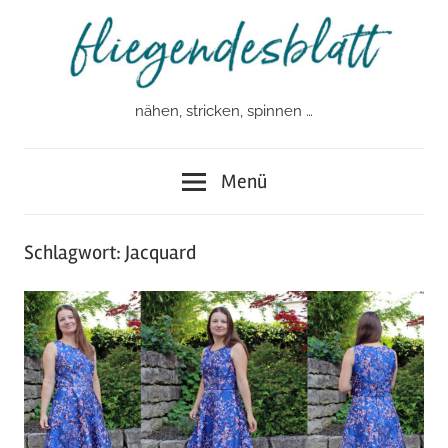
Zum
Inhalt
springen
nähen, stricken, spinnen …
fliegendesblatt
Menü
Schlagwort:
Jacquard