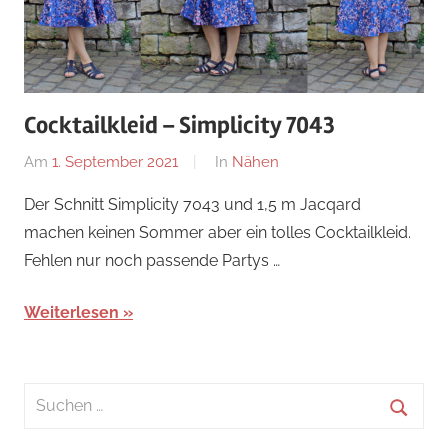
Cocktailkleid – Simplicity 7043
Am
1. September 2021
Von
In
Nähen
Nadine
Der Schnitt Simplicity 7043 und 1,5 m Jacqard
machen keinen Sommer aber ein tolles Cocktailkleid.
Fehlen nur noch passende Partys …
Weiterlesen
Suchen
nach:
Suche