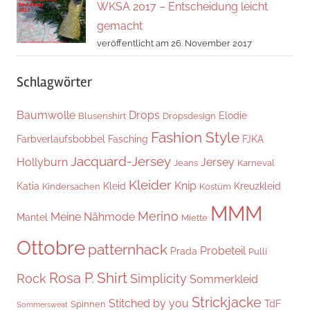
WKSA 2017 – Entscheidung leicht
gemacht
veröffentlicht am 26. November 2017
Schlagwörter
Baumwolle
Drops
Elodie
Blusenshirt
Dropsdesign
Fashion Style
Farbverlaufsbobbel
Fasching
FJKA
Jacquard-Jersey
Hollyburn
Jersey
Jeans
Karneval
Kleider
Knip
Katia
Kleid
Kreuzkleid
Kindersachen
Kostüm
MMM
Merino
Meine Nähmode
Mantel
Miette
Ottobre
patternhack
Probeteil
Prada
Pulli
Shirt
Rosa P.
Rock
Simplicity
Sommerkleid
Strickjacke
Stitched by you
TdF
Spinnen
Sommersweat