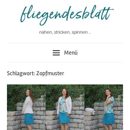
Zum
Inhalt
springen
nähen, stricken, spinnen …
fliegendesblatt
Menü
Schlagwort:
Zopfmuster