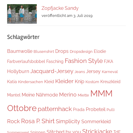
Zopfjacke Sandy
veröffentlicht am 3. Juli 2019
Schlagwörter
Baumwolle
Drops
Elodie
Blusenshirt
Dropsdesign
Fashion Style
Farbverlaufsbobbel
Fasching
FJKA
Jacquard-Jersey
Hollyburn
Jersey
Jeans
Karneval
Kleider
Knip
Katia
Kleid
Kreuzkleid
Kindersachen
Kostüm
MMM
Merino
Meine Nähmode
Mantel
Miette
Ottobre
patternhack
Probeteil
Prada
Pulli
Shirt
Rosa P.
Rock
Simplicity
Sommerkleid
Strickjacke
Stitched by you
TdF
Spinnen
Sommersweat